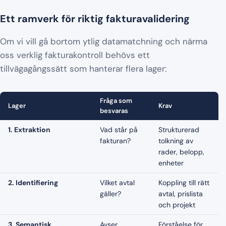
Ett ramverk för riktig fakturavalidering
Om vi vill gå bortom ytlig datamatchning och närma
oss verklig fakturakontroll behövs ett
tillvägagångssätt som hanterar flera lager:
Fråga som
Lager
Krav
besvaras
1. Extraktion
Vad står på
Strukturerad
fakturan?
tolkning av
rader, belopp,
enheter
2. Identifiering
Vilket avtal
Koppling till rätt
gäller?
avtal, prislista
och projekt
3. Semantisk
Avser
Förståelse för